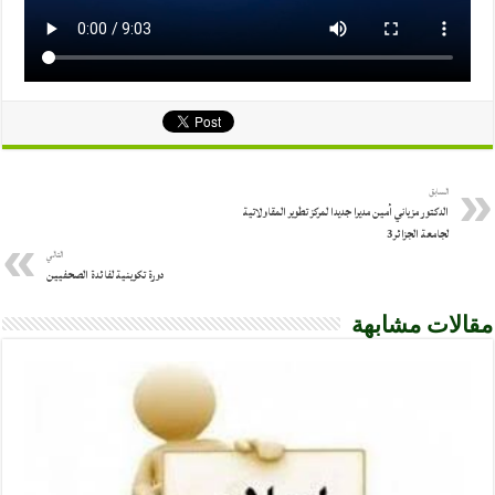
السابق
الدكتور مزياني أمين مديرا جديدا لمركز تطوير المقاولاتية
لجامعة الجزائر3
التالي
دورة تكوينية لفائدة الصحفيين
مقالات مشابهة