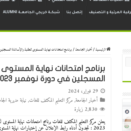
الكليات/المعاهد
البحث العلمي
المكتبة
مكتب 
قية المرئية و التصنيف
إتصل بنا
شبكــة خريجي الجامعــة ALUMNI
الرئيسية
/
أخبار الجامعة
/
برنامج امتحانات نهاية المستوى للطلبة والأساتذة المسجلين في د
برنامج امتحانات نهاية المستوى ل
المسجلين في دورة نوفمبر 2023
29 فبراير، 2024
أخبار الجامعة
,
مركز التعليم المكثف للغات
,
نيابة مديرية الج
2,830 زيارة
يعلن مركز التعليم المكثف للغات برنامج امتحانات نهاية المستوى ل
2023 : تجدون أدناه رابط الإعلان عن إختبارات نهاية المس