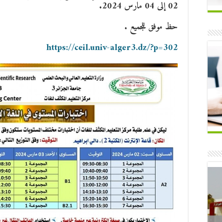
02 إلى 04 مارس 2024.
حظ موفق للجميع .
https://ceil.univ-alger3.dz/?p=302