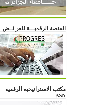
المنصة الرقميـــة للعرائــض
مكتب الاستراتيجية الرقمية
BSN