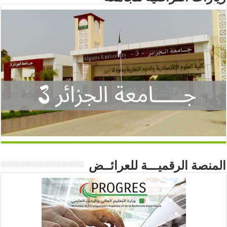
المنصة الرقميـــة للعرائــض