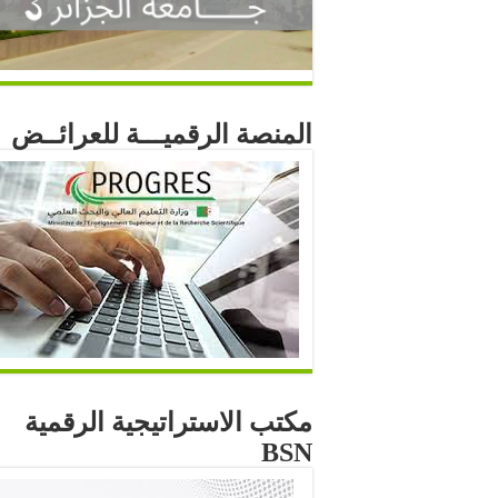
المنصة الرقميـــة للعرائــض
مكتب الاستراتيجية الرقمية
BSN