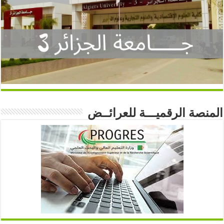
المنصة الرقميـــة للعرائــض