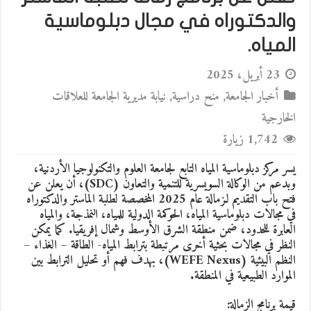
والدكتوراه في مجال دبلوماسية
المياه.
23 أبريل، 2025
أخبار الجامعة
,
منح دراسية
,
نيابة مديرية الجامعة للعلاقات
الخارجية
1,742 زيارة
يسر مركز دبلوماسية المياه التابع لجامعة العلوم والتكنولوجيا الأردنية،
وبدعم من الوكالة السويسرية للتنمية والتعاون (SDC)، أن يعلن عن
فتح باب التقديم لـزمالة عام 2025 المخصصة لطلبة الماستر والدكتوراه
في مجالات دبلوماسية المياه، الحوكمة الدولية للمياه، النمذجة، والمياه
العابرة للحدود، ضمن منطقة الشرق الأوسط وشمال إفريقيا. كما يمكن
النظر في مجالات بحثية أخرى مرتبطة بترابط المياه- الطاقة – الغذاء –
النظم البيئية (WEFE Nexus)، بهدف فهم أو تحليل الترابط بين
الموارد الطبيعية في المنطقة.
قيمة برنامج الزمالة: