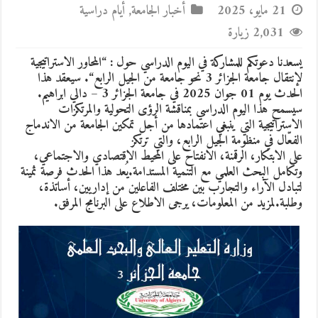
21 مايو، 2025
أخبار الجامعة
,
أيام دراسية
2,031 زيارة
يسعدنا دعوتكم للمشاركة في اليوم الدراسي حول : “
المحاور الاستراتيجية
لإنتقال جامعة الجزائر 3 نحو جامعة من الجيل الرابع
“. سيعقد هذا
الحدث يوم
01 جوان 2025
في
جامعة الجزائر 3
– دالي ابراهيم.
سيسمح هذا اليوم الدراسي بمناقشة الرؤى التحولية والمرتكزات
الاستراتيجية التي ينبغي اعتمادها من أجل تمكين الجامعة من الاندماج
الفعّال في منظومة الجيل الرابع، والتي ترتكز
على
الابتكار
،
الرقمنة
،
الانفتاح على المحيط الاقتصادي والاجتماعي
،
و
تكامل البحث العلمي مع التنمية المستدامة
.يُعد هذا الحدث فرصة ثمينة
لتبادل الآراء والتجارب بين مختلف الفاعلين من
إداريين
،
أساتذة
،
و
طلبة
.لمزيد من المعلومات، يرجى الاطلاع على البرنامج المرفق.