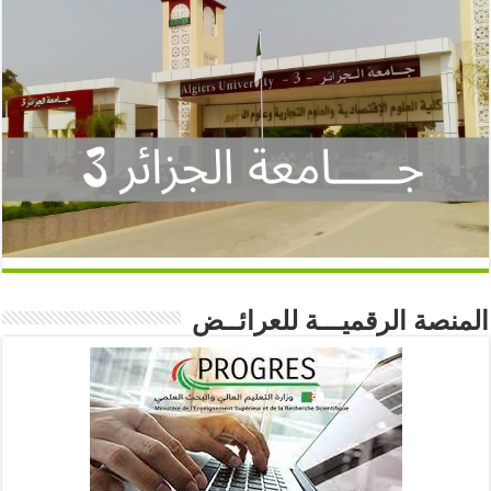
المنصة الرقميـــة للعرائــض