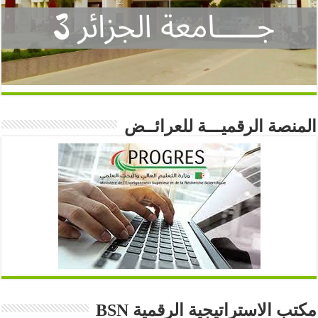
المنصة الرقميـــة للعرائــض
مكتب الاستراتيجية الرقمية BSN