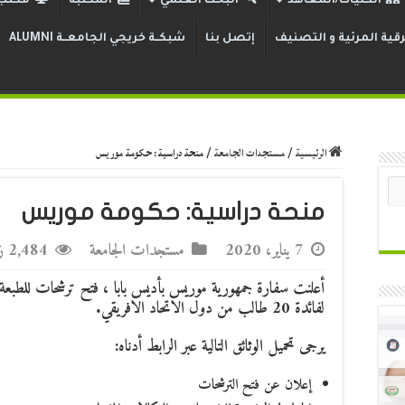
الكليات/المعاهد
البحث العلمي
المكتبة
مكتب 
قية المرئية و التصنيف
إتصل بنا
شبكــة خريجي الجامعــة ALUMNI
الرئيسية
/
مستجدات الجامعة
/
منحة دراسية: حكومة موريس
منحة دراسية: حكومة موريس
7 يناير، 2020
مستجدات الجامعة
2,484 زيارة
لفائدة 20 طالب من دول الاتحاد الافريقي.
يرجى تحميل الوثائق التالية عبر الرابط أدناه:
إعلان عن فتح الترشحات