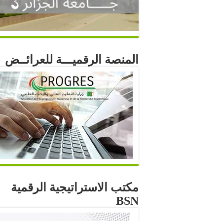
المنصة الرقميـــة للعرائــض
مكتب الاستراتيجية الرقمية
BSN