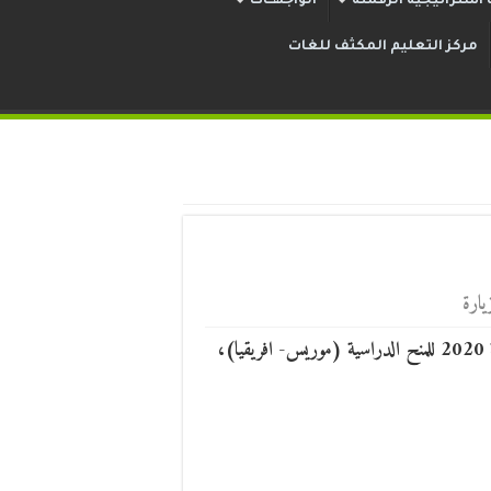
استراتيجية الرقمنة
الواجهــات
مركز التعليم المكثف للغات
أعلنت سفارة جمهورية موريس بأديس بابا ، فتح ترشحات للطبعة 2020 للمنح الدراسية (موريس- افريقيا)،