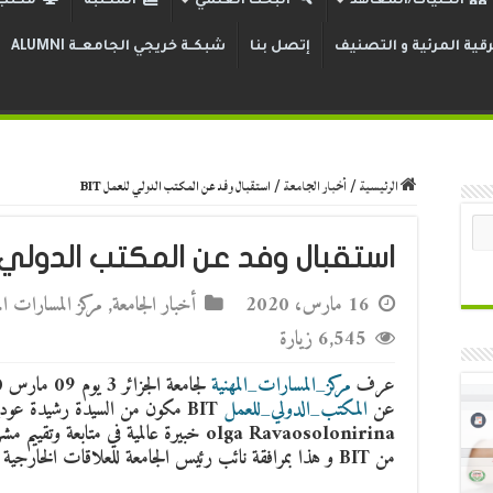
الكليات/المعاهد
البحث العلمي
المكتبة
مكتب 
قية المرئية و التصنيف
إتصل بنا
شبكــة خريجي الجامعــة ALUMNI
الرئيسية
/
أخبار الجامعة
/
استقبال وفد عن المكتب الدولي للعمل BIT
استقبال وفد عن المكتب الدولي لل
16 مارس، 2020
أخبار الجامعة
,
مركز المسارات الم
6,545 زيارة
عرف
مركز_المسارات_المهنية
عن
المكتب_الدولي_للعمل
من BIT و هذا بمرافقة نائب رئيس الجامعة للعلاقات الخارجية السيد زكريا حسين.