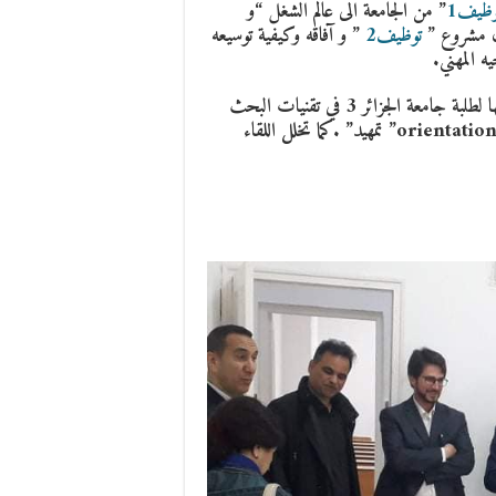
وظيف1
” من الجامعة الى عالم الشغل “و
ول مشروع ”
توظيف2
” و آفاقه وكيفية توسيعه
 المهني.
كما سمحت هذه الفرصة للتعريف بالمركز وبالتكوينات التي يقترحها لطلبة جامعة الجزائر 3 في تقنيات البحث
عن وظيفة TRE و أداة التوجيه المهني orientation professionnelle” تمهيد” .كما تخلل اللقاء