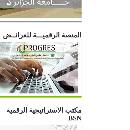
المنصة الرقميـــة للعرائــض
مكتب الاستراتيجية الرقمية
BSN