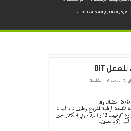
استراتيجية الرقمنة
الواجهــات
مركز التعليم المكثف للغات
عمل BIT
هنية
,
مستجدات الجامعة
لجامعة الجزائر 3 يوم 09 مارس 2020 استقبال وفد
BIT مكون من السيدة رشيدة عودية المنسقة الوطنية لمشروع توظيف 2، السيدة
olga Ravaosolonirina خبيرة عالمية في متابعة وتقييم مشروع “توظيف 2″ و السيد سوفي اسكندر خبير