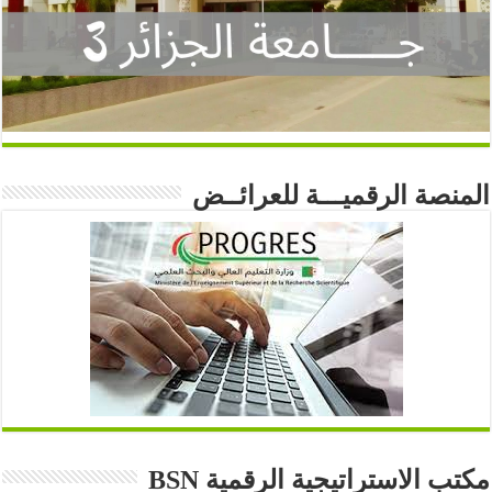
المنصة الرقميـــة للعرائــض
مكتب الاستراتيجية الرقمية BSN