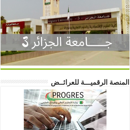
المنصة الرقميـــة للعرائــض