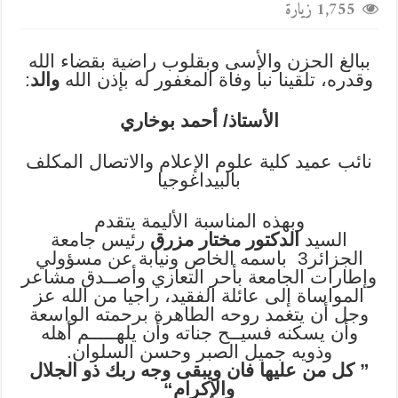
1,755 زيارة
ببالغ الحزن والأسى وبقلوب راضية بقضاء الله
وقدره، تلقينا نبأ وفاة المغفور له بإذن الله
والد
:
الأستاذ/ أحمد بوخاري
نائب عميد كلية علوم الإعلام والاتصال المكلف
بالبيداغوجيا
وبهذه المناسبة الأليمة يتقدم
السيد
الدكتور مختار مزرق
رئيس جامعة
الجزائر3 باسمه الخاص ونيابة عن مسؤولي
وإطارات الجامعة بأحر التعازي وأصــدق مشاعر
المواساة إلى عائلة الفقيد، راجيا من الله عز
وجل أن يتغمد روحه الطاهرة برحمته الواسعة
وأن يسكنه فسيــح جناته وأن يلهـــــم أهله
وذويه جميل الصبر وحسن السلوان.
‎” كل من عليها فان ويبقى وجه ربك ذو الجلال
والإكرام“