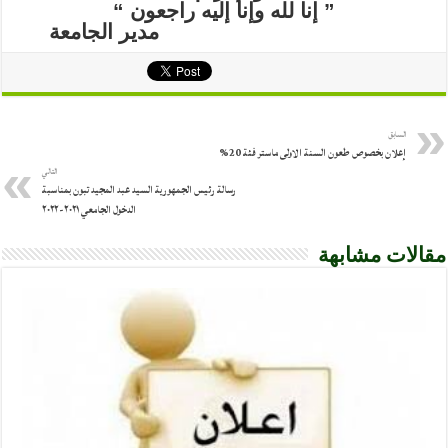
السابق
إعلان بخصوص طعون السنة الاولى ماستر فئة 20%
التالي
رسالة رئيس الجمهورية السيد عبد المجيد تبون بمناسبة
الدخول الجامعي ٢٠٢١-٢٠٢٢
مقالات مشابهة