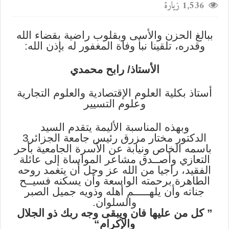
1,536 زيارة
ببالغ الحزن والأسى وبقلوب راضية بقضاء الله
وقدره، تلقينا نبأ وفاة المغفور له بإذن الله:
الأستاذ/ رابح محمدي
أستاذ بكلية العلوم الإقتصادية والعلوم التجارية
وعلوم التسيير
وبهذه المناسبة الأليمة يتقدم السيد
الدكتور مختار مزرق رئيس جامعة الجزائر3
باسمه الخاص ونيابة عن الأسرة الجامعية بأحر
التعازي وأصــدق مشاعر المواساة إلى عائلة
الفقيد، راجيا من الله عز وجل أن يتغمد روحه
الطاهرة برحمته الواسعة وأن يسكنه فسيــح
جناته وأن يلهـــــم أهله وذويه جميل الصبر
والسلوان.
‎” كل من عليها فان ويبقى وجه ربك ذو الجلال
والإكرام“