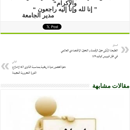
والإكرام“
السابق
الطبعة الأولى حول الرقمنة و التحول الاقتصادي العالمي
في ظل فيروس كوفيد 19
التالي
دعوة لحضور ندوة تاريخية بمناسبة الذكرى 67 لاندلاع
الثورة التحريرية المجيدة
مقالات مشابهة