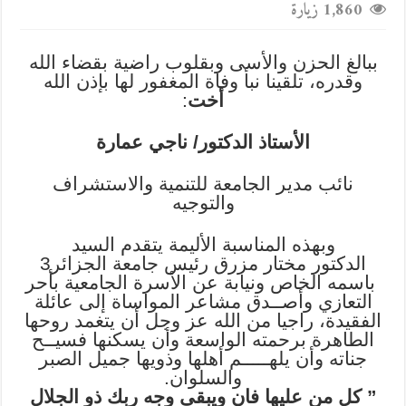
1,860 زيارة
ببالغ الحزن والأسى وبقلوب راضية بقضاء الله
وقدره، تلقينا نبأ وفاة المغفور لها بإذن الله
أخت
:
الأستاذ الدكتور/ ناجي عمارة
نائب مدير الجامعة للتنمية والاستشراف
والتوجيه
وبهذه المناسبة الأليمة يتقدم السيد
الدكتور مختار مزرق رئيس جامعة الجزائر3
باسمه الخاص ونيابة عن الأسرة الجامعية بأحر
التعازي وأصــدق مشاعر المواساة إلى عائلة
الفقيدة، راجيا من الله عز وجل أن يتغمد روحها
الطاهرة برحمته الواسعة وأن يسكنها فسيــح
جناته وأن يلهـــــم أهلها وذويها جميل الصبر
والسلوان.
‎” كل من عليها فان ويبقى وجه ربك ذو الجلال