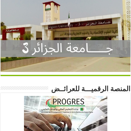
المنصة الرقميـــة للعرائــض