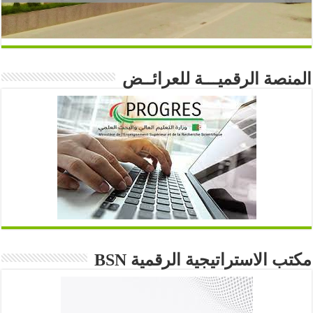
المنصة الرقميـــة للعرائــض
مكتب الاستراتيجية الرقمية BSN