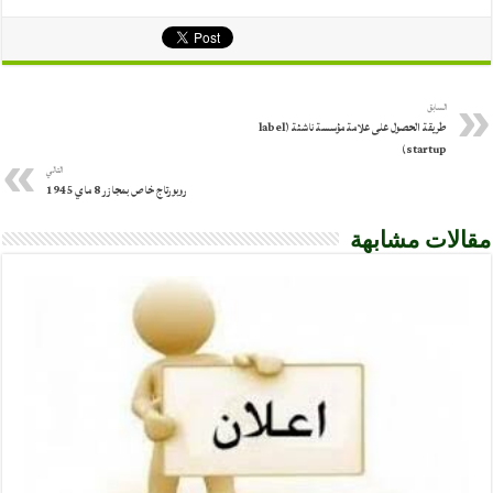
السابق
طريقة الحصول على علامة مؤسسة ناشئة (label
startup)
التالي
روبورتاج خاص بمجازر 8 ماي 1945
مقالات مشابهة