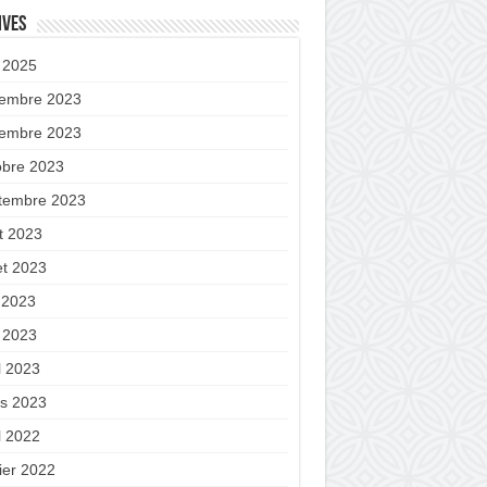
ives
 2025
embre 2023
embre 2023
obre 2023
tembre 2023
t 2023
let 2023
n 2023
 2023
l 2023
s 2023
l 2022
ier 2022