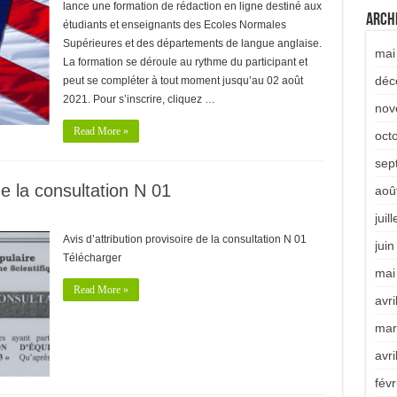
lance une formation de rédaction en ligne destiné aux
Arch
étudiants et enseignants des Ecoles Normales
Supérieures et des départements de langue anglaise.
mai
La formation se déroule au rythme du participant et
déc
peut se compléter à tout moment jusqu’au 02 août
2021. Pour s’inscrire, cliquez …
nov
Read More »
oct
sep
de la consultation N 01
aoû
juil
Avis d’attribution provisoire de la consultation N 01
jui
Télécharger
mai
Read More »
avri
mar
avri
févr