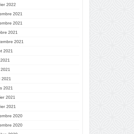
vier 2022
embre 2021
embre 2021
obre 2021
tembre 2021
let 2021
n 2021
 2021
l 2021
s 2021
ier 2021
vier 2021
embre 2020
embre 2020