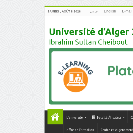
عربي
English
E-mail
SAMEDI , AOÛT 8 2026
Université d’Alger 
Ibrahim Sultan Cheibout
L’université
Facultés/Instituts
offre de formation
Centre enseigenement 