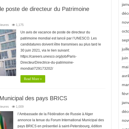
jan
 poste de directeur du Patrimoine
déc
nov
rieures
1,175
oct
Un avis de vacance de poste de directeur du
patrimoine mondial est lancé par l’UNESCO. Les
sep
candidatures doivent être transmises au plus tard le
juil
30 juin 2021, via le lien suivant:
https://careers.unesco.org/job/Paris-
jui
DirecteurDirectrice-du-patrimoine-
mai
mondial/729173202/
avri
Read More »
mar
févr
 Municipal des pays BRICS
jan
rieures
1,009
déc
l’Ambassade de la Fédération de Russie à Alger
annonce la tenue du Forum International Municipal des
nov
pays BRICS en présentiel à saint-Petersbourg, édition