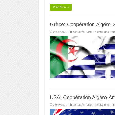
Read More »
Grèce: Coopération Algéro-
28/06/2021
actualités
,
Vice-Rectorat des Rela
USA: Coopération Algéro-Am
28/06/2021
actualités
,
Vice-Rectorat des Rela