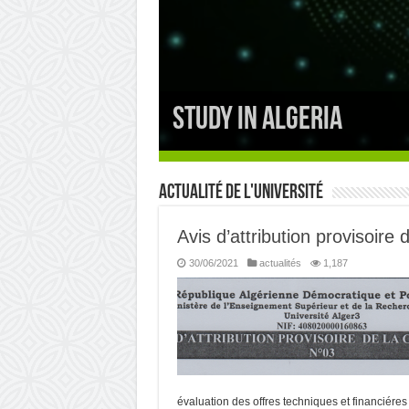
Study in Algeria
l'agence thématique d
Actualité de l'université
Avis d’attribution provisoire 
30/06/2021
actualités
1,187
évaluation des offres techniques et financiére