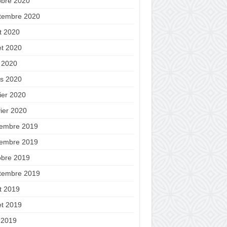
obre 2020
tembre 2020
t 2020
let 2020
 2020
s 2020
ier 2020
vier 2020
embre 2019
embre 2019
obre 2019
tembre 2019
t 2019
let 2019
n 2019