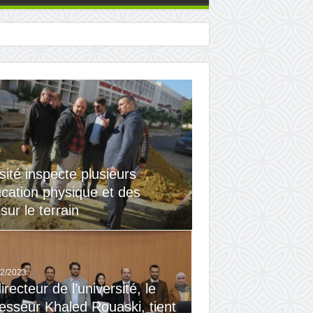
rsité inspecte plusieurs
ducation physique et des
sur le terrain
12/2023
irecteur de l’université, le
esseur Khaled Rouaski, tient