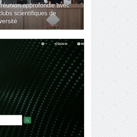
 réunion approfondie avec
clubs scientifiques de
iversité