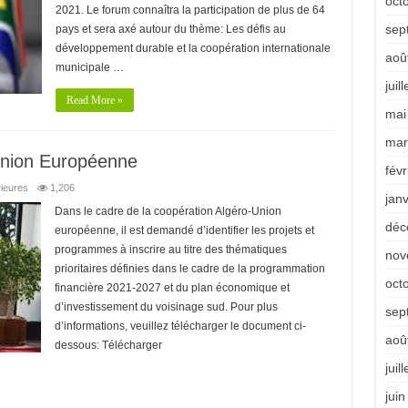
oct
2021. Le forum connaîtra la participation de plus de 64
sep
pays et sera axé autour du thème: Les défis au
développement durable et la coopération internationale
aoû
municipale …
juil
Read More »
mai
mar
Union Européenne
févr
rieures
1,206
jan
Dans le cadre de la coopération Algéro-Union
déc
européenne, il est demandé d’identifier les projets et
programmes à inscrire au titre des thématiques
nov
prioritaires définies dans le cadre de la programmation
oct
financière 2021-2027 et du plan économique et
d’investissement du voisinage sud. Pour plus
sep
d’informations, veuillez télécharger le document ci-
aoû
dessous: Télécharger
juil
jui