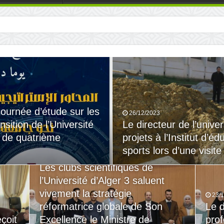
oit
 journée d’étude sur les
26/12/2023
sition de l’Université
Le directeur de l’unive
é de quatrième
projets à l’Institut d’é
sports lors d’une visite 
24/12/2023
Les clubs scientifiques de
l’Université d’Alger 3 saluent
vivement la stratégie
23/
réformatrice globale de Son
Le d
eçoit
Excellence le Ministre de
prof