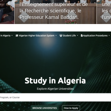
e
l’Enseignement supérieur et de
une
e
la Recherche scientifique, le
les 
Professeur Kamal Baddari.
l’un