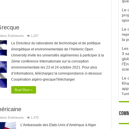
qua
Le d
proj
spor
Grecque
Le d
rep
tions Extérieures
1,257
la 
Le Directeur du laboratoire de technologie et de politique
Les 
énergétique et environnementale de l’Hellenic Open
3 sa
University invite les universités algériennes à participer à la
glo
2ème conférence Internationale sur la conception
l’E
environnementale les 23 et 24 octobre 2021. Pour plus
scie
d’informations, téléchargez la correspondance ci-dessous:
Le d
Coopération algéro-grecqueTélécharger
Kha
appr
Read More »
l’un
éricaine
Comm
tions Extérieures
1,370
L’Ambassade des Etats-Unis d’Amérique à Alger