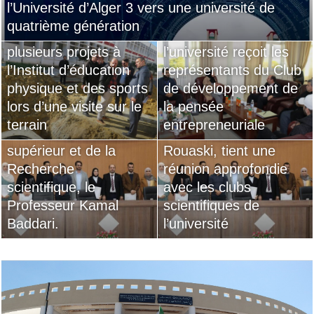
l’Université d’Alger 3 vers une université de
Le directeur de
Les clubs scientifiques
quatrième génération
l’université inspecte
Le directeur de
de l’Université d’Alger
plusieurs projets à
l’université reçoit les
3 saluent vivement la
l’Institut d’éducation
représentants du Club
stratégie réformatrice
physique et des sports
de développement de
globale de Son
Le directeur de
lors d’une visite sur le
la pensée
Excellence le Ministre
l’université, le
terrain
entrepreneuriale
de l’Enseignement
professeur Khaled
supérieur et de la
Rouaski, tient une
Recherche
réunion approfondie
scientifique, le
avec les clubs
Professeur Kamal
scientifiques de
Baddari.
l’université