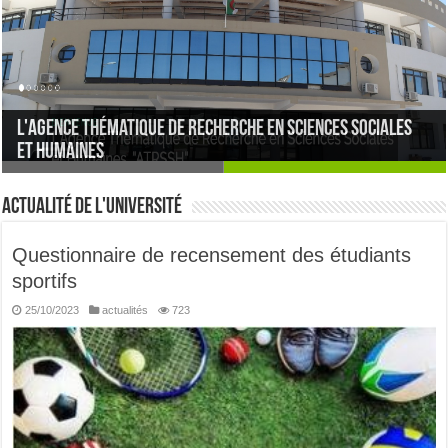
l'agence thématique de recherche en sciences sociales
Study in Algeria
et humaines
Actualité de l'université
Questionnaire de recensement des étudiants
sportifs
25/10/2023
actualités
723