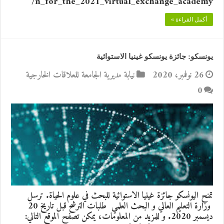
n_for_the_2021_virtual_exchange_academy/
أكمل القراءة »
يونسكو: جائزة يونسكو غينيا الاستوائية
26 نوفمبر، 2020
نيابة مديرية الجامعة للعلاقات الخارجية
0
تمنح اليونسكو جائزة غينيا الاستوائية للبحث في علوم الحياة. ترسل
وزارة التعليم العالي و البحث العلمي طلبات الترشح قبل تاريخ 20
ديسمبر 2020. و للمزيد من المعلومات، يمكن تصفح الموقع التالي: