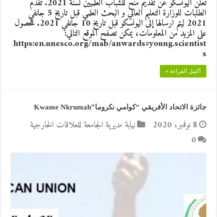
تعلن اليونسكو عن تقديم منح للشباب العلميين لسنة 2021. تقدم
الطلبات للوزارة التعليم العالي و البحث العلمي قبل تاريخ 5 جانفي
2021 ليتم ارسالها إلى اليونسكو قبل تاريخ 10 جانفي 2021. للحصول
على المزيد من المعلومات، يمكن تصفح الموقع التالي:
https:en.unesco.org/mab/anwards#young.scientist
s
أكمل القراءة »
جائزة الاتحاد الأفريقي “كوامي نكروما”Kwame Nkrumah
8 نوفمبر، 2020
نيابة مديرية الجامعة للعلاقات الخارجية
0