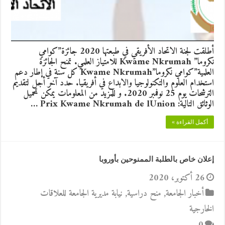
أطلقت لجنة الاتحاد الأفريقي في طبعتها 2020 جائزة”كوامي
نكروما” Kwame Nkrumah للامتياز العلمي. تمنح الجائزة
العلمية”كوامي نكروما”Kwame Nkrumah كل سنة في إطار دعم
استخدام العلوم والتكنولوجيا والابداع في أفريقيا. حدد آخر أجل لتقديم
الترشحات يوم 25 نوفمبر 2020. و للمزيد من المعلومات يمكن تحميل
الوثائق التالية: Prix Kwame Nkrumah de lUnion …
أكمل القراءة »
إعلان خاص بالطلبة الممنوحين بأوروبا
26 أكتوبر، 2020
أخبار الجامعة
,
منح دراسية
,
نيابة مديرية الجامعة للعلاقات
الخارجية
0