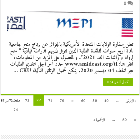
0
تعلن سفارة الولايات المتحدة الأمريكية بالجزائر عن برنامج منح جامعية
لمدة أربع سنوات لفائدة الطلبة الدين تتوفر لديهم قدرات قيادية ” منح
لرواد و رائدات الغد 2021″. و للحصول على المزيد من المعلومات،
أنقر هنا: www.amideast.org/tl حدد أخر أجل لتقديم الطلبات
عبر الخط: 04 ديسمبر 2020. يمكن تحميل الوثائق التالية: CRU …
أكمل القراءة »
72
« الأولى
...
40
50
60
«
70
71
73
صفحة 72 من 87
74
»
80
...
الأخيرة »