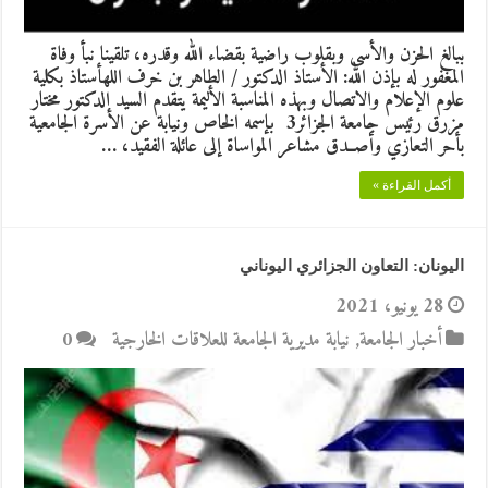
ببالغ الحزن والأسى وبقلوب راضية بقضاء الله وقدره، تلقينا نبأ وفاة
المغفور له بإذن الله: الأستاذ الدكتور / الطاهر بن خرف اللهأستاذ بكلية
علوم الإعلام والاتصال وبهذه المناسبة الأليمة يتقدم السيد الدكتور مختار
مزرق رئيس جامعة الجزائر3 بإسمه الخاص ونيابة عن الأسرة الجامعية
بأحر التعازي وأصــدق مشاعر المواساة إلى عائلة الفقيد، …
أكمل القراءة »
اليونان: التعاون الجزائري اليوناني
28 يونيو، 2021
أخبار الجامعة
,
نيابة مديرية الجامعة للعلاقات الخارجية
0