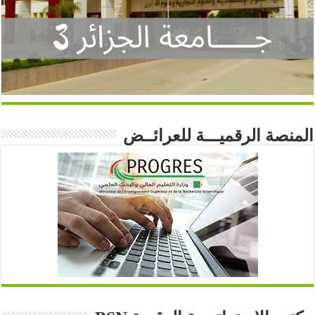
المنصة الرقميـــة للعرائــض