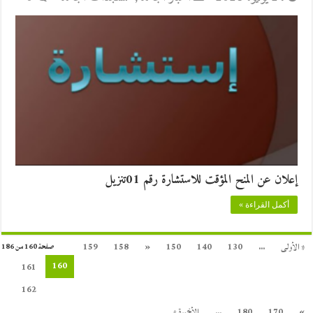
إعلان عن المنح المؤقت للاستشارة رقم 01تنزيل
أكمل القراءة »
« الأولى
...
130
140
150
«
158
159
صفحة 160 من 186
160
161
162
»
170
180
...
الأخيرة »