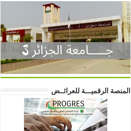
المنصة الرقميـــة للعرائــض