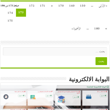
« الأولى
...
150
160
170
«
171
172
صفحة 173 من 186
173
174
175
»
180
...
الأخيرة »
البوابة الالكترونية