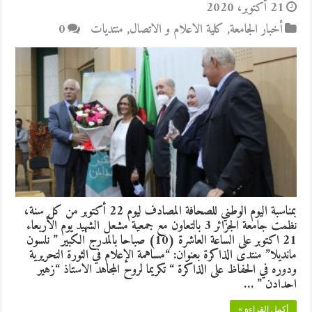
21 أكتوبر، 2020
أخبار الجامعة
,
كلية الاعلام و الاتصال
,
منتديات
0
بمناسبة اليوم الوطني للصحافة المصادف ليوم 22 أكتوبر من كل سنة،
نظمت جامعة الجزائر 3 بالتعاون مع جمعية مشعل الشهيد يوم الأربعاء
21 اكتوبر على الساعة العاشرة (10) صباحا بالمدرج الكبير ” نلسون
مانديلا” منتدى الذاكرة بعنوان: “مساهمة الإعلام في الثورة التحريرية
ودوره في الحفاظ على الذاكرة “ تكريما لروح المجاهد الاستاذ “زهير
احدادن ” …
أكمل القراءة »