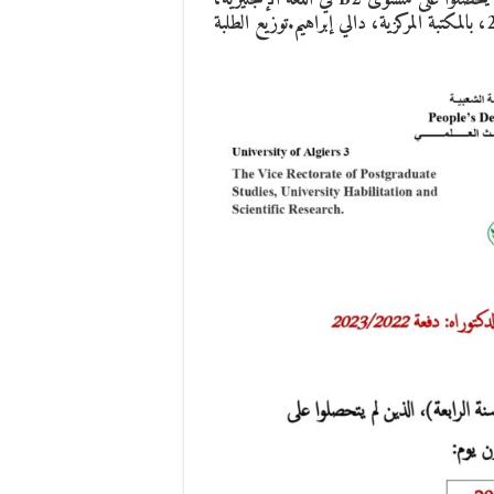
أنه بامكانهم اعادة اجتياز الامتحان يوم الثلاثاء 30 جوان 2026، بالمكتبة المركزية، دالي إبراهيم.توزيع الطلبة