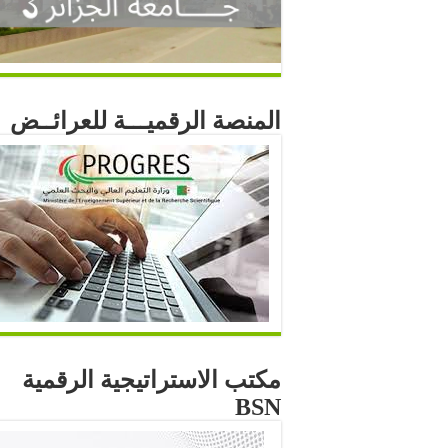
المنصة الرقميـــة للعرائــض
مكتب الاستراتيجية الرقمية
BSN