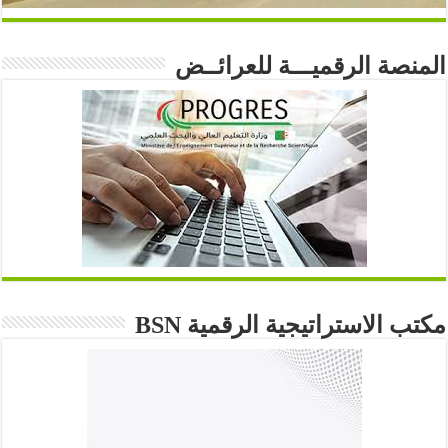
المنصة الرقميـــة للعرائــض
مكتب الاستراتيجية الرقمية BSN