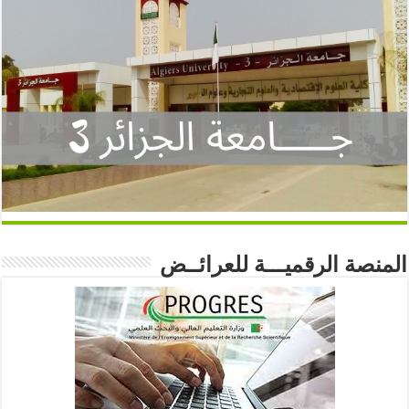
المنصة الرقميـــة للعرائــض