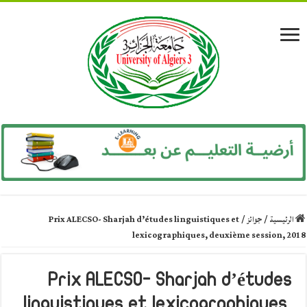
الرئيسية
/
جوائز
/
Prix ALECSO- Sharjah d’études linguistiques et
lexicographiques, deuxième session, 2018
Prix ALECSO- Sharjah d’études
linguistiques et lexicographiques,