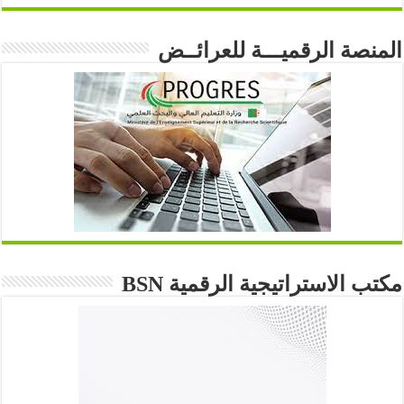
المنصة الرقميـــة للعرائــض
مكتب الاستراتيجية الرقمية BSN