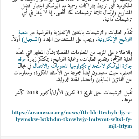
الحكومية التي ترتبط بشراكات رسمية مع اليونسكو اختيار أفضل
المشاريع وإرسال ثلاثة ترشيحات كحد أقصى. إذ لا يُنظر في أي
ترشيحات ذاتية.
تُقدّم الطلبات والترشيحات باللغتين الإنجليزية والفرنسية عبر
منصة
الترشيح الإلكترونية
. ويجب على المستخدمين الجدد (
التسجيل
)
أولاً.
وللاطلاع على المزيد من المعلومات المفصلة بشأن
المعايير التي تحدّد
أهلية الترشّح، وتقديم الطلبات، وعملية الترشيح
، يمكنكم زيارة
موقع
جائزة اليونسكو لاستخدام تكنولوجيا المعلومات والاتصال
في مجال
التعليم، حيث ستجدون أيضاً مجموعة من الأسئلة المتكررة، ومعلومات
عن الفائزين السابقين وأعضاء اللجنة الدولية.
تُقبل الترشيحات حتى تاريخ 31 تشرين الأول/أكتوبر 2018 كآخر
موعد.
https://ar.unesco.org/news/fth-bb-ltrshyh-ljy-z-
lywnskw-lstkhdm-tknwlwjy-lmlwmt-wltsl-fy-
mjl-ltlym