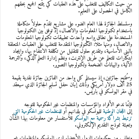
من حيث التكاليف للتغلب على هذه العقبات كي يتمتع الجميع بحقهم
الكامل في الحصول على التعليم.
وستسلط الجائزة لهذا العام الضوء على مشاريع تقدّم حلولاً متكاملة
باستخدام تكنولوجيا المعلومات والاتصال، إذ توفق بين التكنولوجيا
المستخدمة على نطاق واسع وأحدث تطبيقات تكنولوجيا المعلومات
والاتصال، ومنها مثلاً: التكنولوجيا المتقدمة للتغلب على العقبات المتعلقة
بالبنى الأساسية، وتقديم حلول للتقليل من تكلفة الانتفاع بها، وإيجاد
ابتكارات للتعلم عن طريق الإنترنت، ونظم إدارة التعلم الذكي، والترجمة
الآلية، والبيانات الضخمة وتكنولوجيا التصوير.
وستُمنح جائزتين، إذ سيستلم كل واحد من الفائزين جائزة نقدية بقيمة
25 ألف دولار أمريكي وذلك إبّان حفل تسليم الجائزة الذي سيعقد
في مقر اليونسكو في باريس.
فإنّنا ندعو الأفراد والمؤسسات والمنظمات غير الحكومية للتوجه
إلى
اللجان الوطنية
لليونسكو في بلدانهم أو
للمنظمات غير الحكومية التي
ترتبط بشراكة رسمية مع اليونسكو
للاستفسار عن معلومات بهذا الشأن
وتعبئة نموذج التقديم الإلكتروني.
ونطلب من حكومات الدول الأعضاء لدى اليونسكو والمنظمات غير