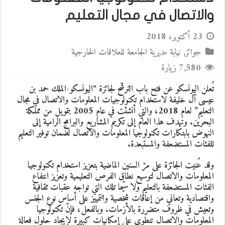
والاتصال في مجال التعليم
23 أكتوبر، 2018
جوائز
,
نيابة مديرية الجامعة للعلاقات الخارجية
7,580 زيارة
تُعلن اليونسكو عن فتح باب الترشّح لجائزة “اليونسكو-الملك حمد بن
عيسى آل خليفة لاستخدام تكنولوجيات المعلومات والاتصال في مجال
التعليم” لعام 2018، والتي أنشئت في عام 2005 بتمويل من مملكة
البحرين. وتهدف هذا العام إلى تكريم المشاريع والبرامج الرامية إلى
النهوض بابتكارات تكنولوجيا المعلومات والاتصال لضمان توفير التعليم
للفئات المستضعفة والمستبعدة.
وقد عُنيت الجائزة على مرّ السنين الماضية بتعزيز استخدام تكنولوجيا
المعلومات والاتصال لتوسيع نطاق الفرص التعليمية وتعزيز انتفاع
الفئات المستضعفة بالتعليم ولا سيّما تلك التي تواجه عقبات ثقافية
واقتصادية وتعاني من إعاقات شخصية والتمييز على أساس نوع الجنس
وتعيش في ظروف متضررة بالأزمات. وبالفعل، فإنّ تكنولوجيا
المعلومات والاتصال تنطوي على إمكانيات كبيرة لإيجاد حلول فعالة