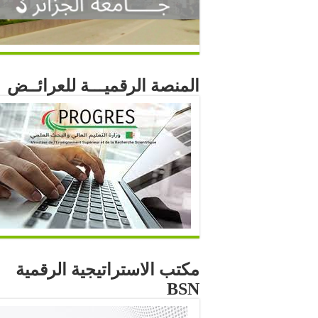
المنصة الرقميـــة للعرائــض
مكتب الاستراتيجية الرقمية
BSN