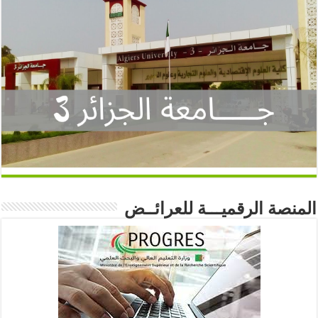
المنصة الرقميـــة للعرائــض