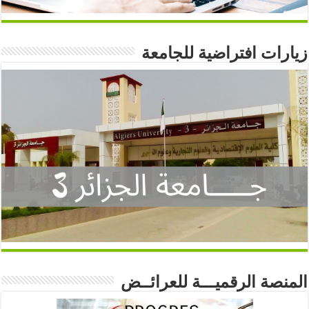
زيارات افتراضية للجامعة
المنصة الرقميـــة للعرائــض