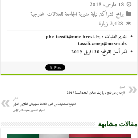
18 مارس، 2019
برامج الشراكة
,
نيابة مديرية الجامعة للعلاقات الخارجية
3,428 زيارة
تقديم الطلبات : phc-tassili@univ-brest.fr,
tassili.cmep@mesrs.dz
آخر أجل للترشح: 30 افريل 2019
السابق
الإعلان عن فتح دورة إنشاء مخابر البحث لسنة 2019
التالي
الترشح للمشاركة في الدورة الثالثة للمهرجان الطلابي الدولي
للفيلم القصير بمدينة نابل تونس
مقالات مشابهة