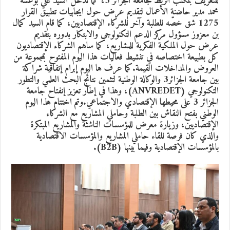
للتعريف بمكتب الربط لجامعة الجزائر 3، كما تدخل السيد علي بوعشة
محمد مدير حاضنة الأعمال لتقديم عرض حول ايجابيات تطبيق القرار
1275 شق خصّه للطلبة وآخر للشركاء الإقتصاديين، كما قام السيد كمال
بن معزوز مسؤول مركز الدعم التكنولوجي والابتكار بدوره بتقديم
عرض حول الملكية الفكرية للمشاريع، كما ساهم الشركاء الإقتصاديون
كل بطبيعة اختصاصه في تنشيط فعاليات هذا اليوم المفتوح بمجموعة من
العروض والمداخلات القيمة.كما عرف ها اليوم إبرام إتفاقية شراكة
بين جامعة الجزائر3 والوكالة الوطنية لتثمين نتائج البحث العلمي والتطور
التكنولوجي (ANVREDET)، وهذا في إطار تعزيز إنفتاح جامعة
الجزائر 3 على محيطها الإقتصادي والاجتماعي.وتم اختتام هذا اليوم
الوطني بفتح النقاش بين الطلبة وحاملي المشاريع مع الشركاء
الإقتصاديين، وزيارة معرض للمؤسسات الناشئة والمشاريع المبتكرة
والذي كان فرصة للقاء حاملي المشاريع والمؤسسات الاقتصادية
بالمؤسسات الإقتصادية وفيما بينها (B2B).