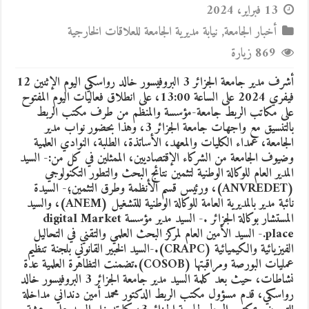
13 فبراير، 2024
أخبار الجامعة
,
نيابة مديرية الجامعة للعلاقات الخارجية
869 زيارة
أشرف مدير جامعة الجزائر 3 البروفيسور خالد رواسكي اليوم الإثنين 12
فيفري 2024 على الساعة 13:00، على انطلاق فعاليات اليوم المفتوح
على مكاتب الربط جامعة-مؤسسة والمنظم من طرف مكتب الربط
بالتنسيق مع واجهات جامعة الجزائر 3، وهذا بحضور نواب مدير
الجامعة، عمداء الكليات والمعهد، الأساتذة، الطلبة، النوادي العلمية
وضيوف الجامعة من الشركاء الإقتصاديين، الممثلين في كل من:- السيد
المدير العام للوكالة الوطنية لتثمين نتائج البحث والتطور التكنولوجي
(ANVREDET)، ورئيس قسم الأنظمة وطرق التثمين؛- السيدة
نائبة مدير بالمديرية العامة للوكالة الوطنية للتشغيل (ANEM)، والسيد
المستشار بوكالة الجزائر .- السيد مدير مؤسسة digital Market
place.- السيد الأمين العام لمركز البحث العلمي والتقني في التحاليل
الفيزيائية والكيميائية (CRAPC).-السيد الخبير القانوني بلجنة تنظيم
عمليات البورصة ومراقبتها (COSOB).تضمنت التظاهرة العلمية عدة
نشاطات، حيث بعد كلمة السيد مدير جامعة الجزائر 3 البروفيسور خالد
رواسكي، قدم مسؤول مكتب الربط الدكتور محمد أمين دنداني مداخلة