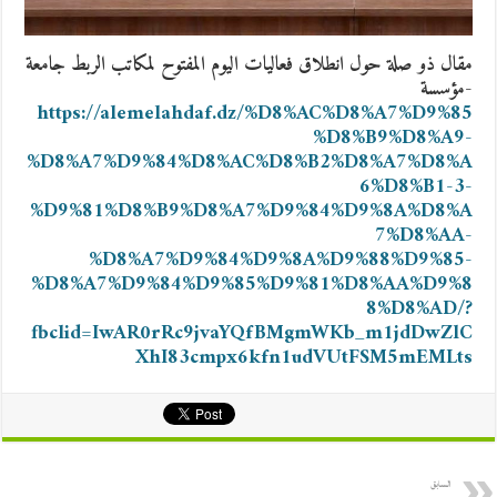
مقال ذو صلة حول انطلاق فعاليات اليوم المفتوح لمكاتب الربط جامعة
-مؤسسة
https://alemelahdaf.dz/%D8%AC%D8%A7%D9%85
%D8%B9%D8%A9-
%D8%A7%D9%84%D8%AC%D8%B2%D8%A7%D8%A
6%D8%B1-3-
%D9%81%D8%B9%D8%A7%D9%84%D9%8A%D8%A
7%D8%AA-
%D8%A7%D9%84%D9%8A%D9%88%D9%85-
%D8%A7%D9%84%D9%85%D9%81%D8%AA%D9%8
8%D8%AD/?
fbclid=IwAR0rRc9jvaYQfBMgmWKb_m1jdDwZlC
XhI83cmpx6kfn1udVUtFSM5mEMLts
السابق