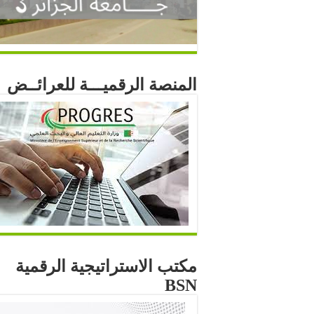
المنصة الرقميـــة للعرائــض
مكتب الاستراتيجية الرقمية
BSN