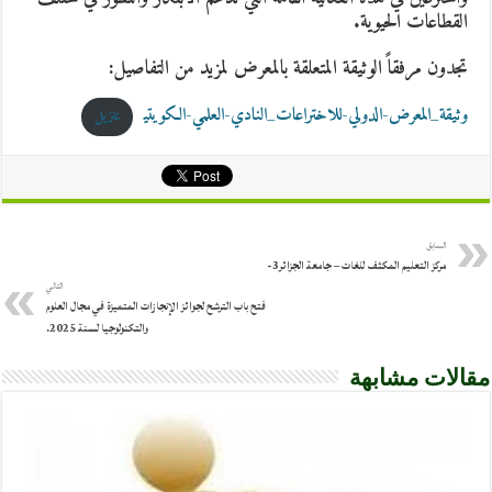
القطاعات الحيوية.
تجدون مرفقاً الوثيقة المتعلقة بالمعرض لمزيد من التفاصيل:
وثيقة_المعرض-الدولي-للاختراعات_النادي-العلمي-الكويتي
تنزيل
السابق
مركز التعليم المكثف للغات – جامعة الجزائر3-
التالي
فتح باب الترشح لجوائز الإنجازات المتميزة في مجال العلوم
والتكنولوجيا لسنة 2025.
مقالات مشابهة