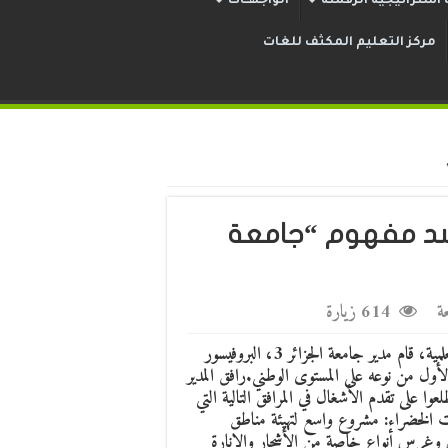
استراتيجية الرقمنة
الواجهــات
مركز التعليم المكثف للغات
ع رائد يجسد مفهوم “جامعة
ة
614 زيارة
في إطار تعزيز البيئة الجامعية المحفزة والملائمة للأنشطة الثقافية والعلمية، قام مدير جامعة الجزائر 3، البروفيسور
أول من نوعه على المستوى الوطني.رافق المدير
وا على تقدم الأشغال في المرافق التالية التي
ات الخضراء: مشروع واسع لتهيئة مناطق
وغرس أنواع خاصة من الأشجار والإنارة