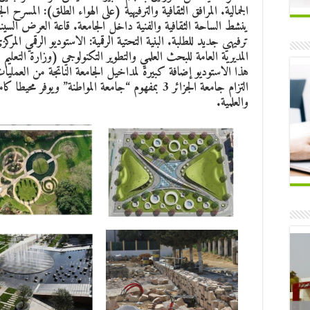
الجمالية. المرافق الثقافية والترفيهية (على الهواء الطلق): المسرح 
ينشط الساحة الثقافية والفنية داخل الجامعة. قاعة العرض السينما
ترفيهي جديد للطلبة. البنية التحتية الرقمية: الاستوديو الرقمي 
المديرية العامة للبحث العلمي والتطوير التكنولوجي (وزارة التعليم
هذا الاستوديو إضافة كبيرة لمداخيل الجامعة الناتجة من العمليا
التزام جامعة الجزائر 3 بمفهوم “جامعة المواطنة” ويوفر
والعلمية.