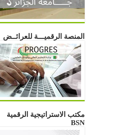
المنصة الرقميـــة للعرائــض
مكتب الاستراتيجية الرقمية
BSN