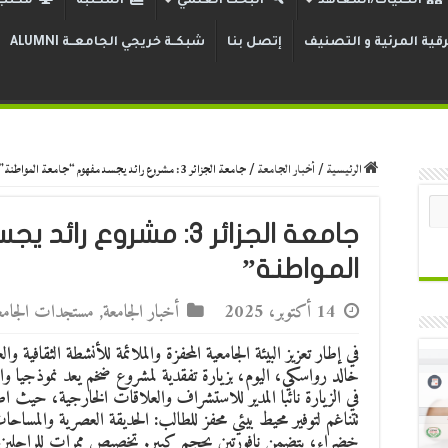
الكليات/المعاهد
البحث العلمي
المكتبة
مكتب 
قية المرئية و التصنيف
إتصل بنا
شبكــة خريجي الجامعــة ALUMNI
الرئيسية
/
أخبار الجامعة
/
جامعة الجزائر 3: مشروع رائد يجسد مفهوم “جامعة المواطنة”
جامعة الجزائر 3: مشرو
المواطنة”
14 أكتوبر، 2025
أخبار الجامعة
,
مستجدات الجامع
خالد رواسكي، اليوم، بزيارة تفقدية لمشروع ضخم يعد نموذجيا وال
في الزيارة نائبا المدير للاستشراف والعلاقات الخارجية، حيث اطلع
تتناغم لتوفير محيط بيئي محفز للطالب: الحديقة العصرية والمساح
خضراء، يتضمن نافورتين بحجم كبير. تخصيص ممرات للراجلين 