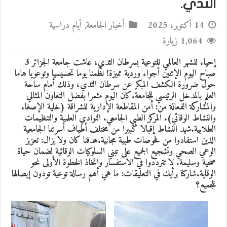
الثدي.
14 أكتوبر، 2025
أخبار الجامعة
,
أيام دراسية
1,064 زيارة
إحياء للشهر العالمي للتوعية بسرطان الثدي، عاشت جامعة الجزائر 3
صباح اليوم الإثنين أجواء وردية مميزة! نظّمنا يوما تحسيسيا وتوعويا هاما
حول ضرورة الكشف المبكر عن سرطان الثدي، وذلك أمام ساحة
العلم بالمدخل الرئيسي للجامعة.كان اليوم مثمرا بفضل التعاون المثالي
والمشاركة الفعالة من: أمن المقاطعة الإدارية للشراقة (خلية الإصغاء
والنشاط الوقائي). المركز الطبي الجامعي. النوادي العلمية والتنظيمات
الطلابية.شهد النشاط إقبالا كبيرا من مختلف أطياف أسرتنا الجامعية
الذين استفادوا من فحوصات طبية مجانية.هدفنا كان ولا يزال: تعزيز
الوعي الصحي وتشجيع الجميع على تبني السلوكيات الوقائية لضمان حياة
صحية وسليمة. لا تترددوا في الاستفسار واتخاذ الخطوة الأولى نحو
الوقاية.شاركنا برأيك في التعليقات: ما هي أهم رسالة توعية تودون إيصالها
للجميع؟