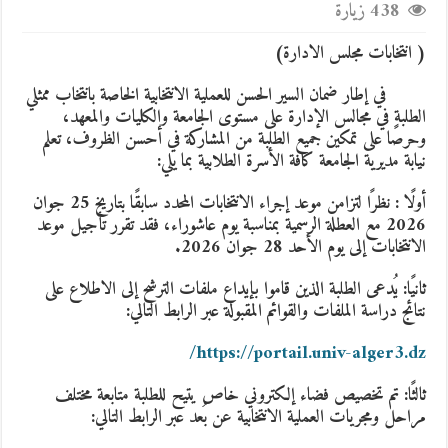
438 زيارة
( انتخابات مجلس الادارة)
في إطار ضمان السير الحسن للعملية الانتخابية الخاصة بانتخاب ممثلي
الطلبة في مجالس الإدارة على مستوى الجامعة والكليات والمعهد،
وحرصًا على تمكين جميع الطلبة من المشاركة في أحسن الظروف، تعلم
نيابة مديرية الجامعة كافة الأسرة الطلابية بما يلي:
أولًا
: نظرًا لتزامن موعد إجراء الانتخابات المحدد سابقًا بتاريخ 25 جوان
2026 مع العطلة الرسمية بمناسبة يوم عاشوراء، فقد تقرر تأجيل موعد
الانتخابات إلى يوم الأحد 28 جوان 2026.
ثانيًا: يُدعى الطلبة الذين قاموا بإيداع ملفات الترشح إلى الاطلاع على
نتائج دراسة الملفات والقوائم المقبولة عبر الرابط التالي:
https://portail.univ-alger3.dz/
ثالثًا
:
تم تخصيص فضاء إلكتروني خاص يتيح للطلبة متابعة مختلف
مراحل ومجريات العملية الانتخابية عن بُعد عبر الرابط التالي: