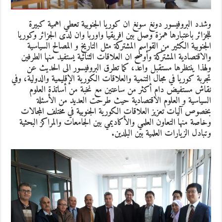
وشدد البروفيسور دونغ سونغ ان كوريا الجنوبية تعطي اهمية كبيرة
للجزائر باعتبارها همزة وصل بين افريقيا واوربا وان لدى الجزائر وكوريا
الجنوبية الكثير من القواسم المشتركة مثل التاريخ و المصالح السياسية
والاقتصادية المشتركة وأوضح ان العلاقات الثنائية يستفيد منها الطرفين
ولهذا ينتظرها مستقبل واعد، كما تطرق البروفيسور الى الحديث عن
تجربة كوريا في مجال التنمية والعلاقات الكورية الإقليمية والدولية، وفي
نقاش مستفيض دام أكثر من ساعتين مع نخبة من أساتذة العلوم
السياسية و العلوم الاقتصادية حيث طرحت العديد من الأسئلة
بخصوص آليات تعزيز العلاقات الكورية الجنوبية في مختلف المجالات
وخاصة منها التعاون العلمي والأكاديمي بين الجامعات والمراكز البحثية
وتبادل الزيارات العلمية بين البلدين.