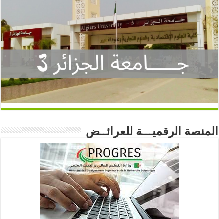
المنصة الرقميـــة للعرائــض