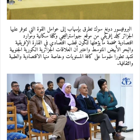
البروفيسور دونغ سوك تطرق بإسهاب إلى عوامل القوة التي تتوفر عليها
الجزائر كبلد إفريقي من موقع جيواستراتيجي وكتلة سكانية وموارد
اقتصادية ضخمة ما يؤهلها لتكون قطب اقتصادي في القارة الإفريقية
والبحر الأبيض المتوسط واعتبر أن العلاقات الجزائرية الكورية الجنوبية
تشهد تطورا ملموسا على كافة المستويات وخاصة منها الاقتصادية والعلمية
والثقافية.