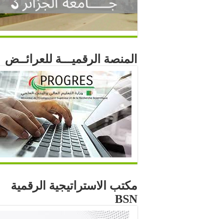
المنصة الرقميـــة للعرائــض
مكتب الاستراتيجية الرقمية
BSN