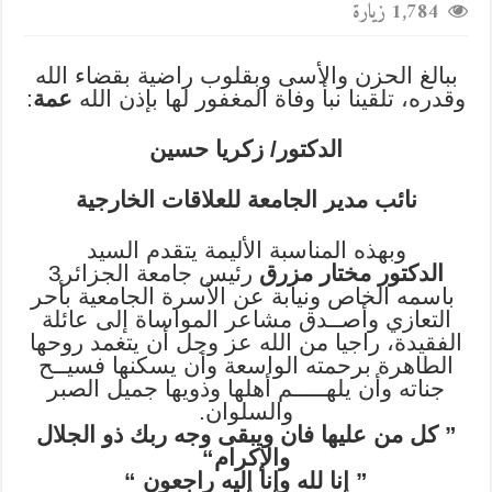
1,784 زيارة
ببالغ الحزن والأسى وبقلوب راضية بقضاء الله
وقدره، تلقينا نبأ وفاة المغفور لها بإذن الله
عمة
:
الدكتور/ زكريا حسين
نائب مدير الجامعة للعلاقات الخارجية
وبهذه المناسبة الأليمة يتقدم السيد
الدكتور مختار مزرق
رئيس جامعة الجزائر3
باسمه الخاص ونيابة عن الأسرة الجامعية بأحر
التعازي وأصــدق مشاعر المواساة إلى عائلة
الفقيدة، راجيا من الله عز وجل أن يتغمد روحها
الطاهرة برحمته الواسعة وأن يسكنها فسيــح
جناته وأن يلهـــــم أهلها وذويها جميل الصبر
والسلوان.
‎” كل من عليها فان ويبقى وجه ربك ذو الجلال
والإكرام“