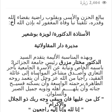
2,404 زيارة
ببالغ الحزن والأسى وبقلوب راضية بقضاء الله
وقدره، تلقينا نبأ وفاة المغفور له بإذن الله
أخ
:
الأستاذة الدكتورة/ لويزة بوشعير
مديرة دار المقاولاتية
وبهذه المناسبة الأليمة يتقدم السيد
الدكتور مختار مزرق
رئيس جامعة الجزائر3
باسمه الخاص ونيابة عن الأسرة الجامعية بأحر
التعازي وأصــدق مشاعر المواساة إلى عائلة
الفقيد، راجيا من الله عز وجل أن يتغمد روحه
الطاهرة برحمته الواسعة وأن يسكنه فسيــح
جناته وأن يلهـــــم أهله وذويه جميل الصبر
والسلوان.
‎” كل من عليها فان ويبقى وجه ربك ذو الجلال
والإكرام“