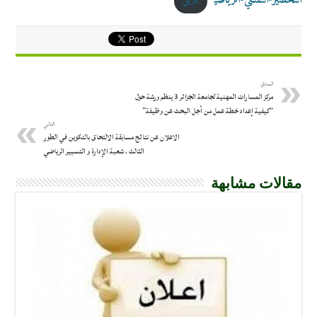
التحضير-النفسي-الرياضي
تنزيل
السابق
مركز المسارات المهنية لجامعة الجزائر 3 ينظم ورشة حول
“كيفية إعداد خطة عمل من أجل البحث عن وظيفة”
التالي
الاعلان عن نتائج مسابقة الالتحاق بالتكوين في الطور
الثالث ، شعبة الإدارة و التسيير الرياضي
مقالات مشابهة