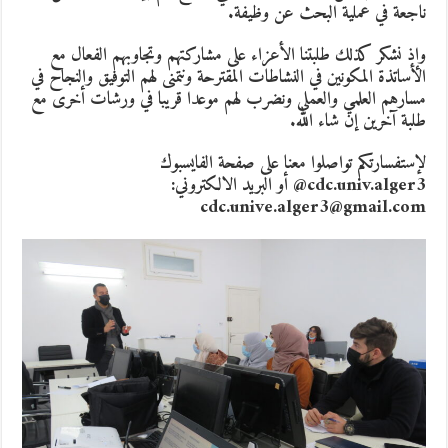
ناجعة في عملية البحث عن وظيفة.
وإذ نشكر كذلك طلبتنا الأعزاء على مشاركتهم وتجاوبهم الفعال مع
الأساتذة المكونين في النشاطات المقترحة ونتمنى لهم التوفيق والنجاح في
مسارهم العلمي والعملي ونضرب لهم موعدا قريبا في ورشات أخرى مع
طلبة آخرين إن شاء الله.
لإستفسارتكم تواصلوا معنا على صفحة الفايسبوك
cdc.univ.alger3@ أو البريد الالكتروني:
cdc.unive.alger3@gmail.com