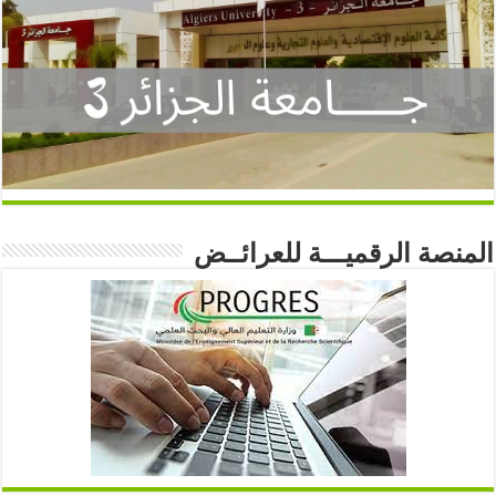
المنصة الرقميـــة للعرائــض