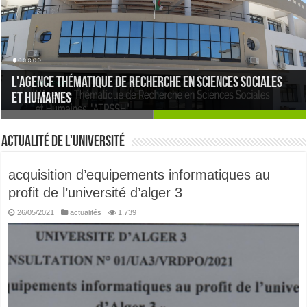
l'agence thématique de recherche en sciences sociales
Study in Algeria
et humaines
Actualité de l'université
acquisition d’equipements informatiques au
profit de l’université d’alger 3
26/05/2021
actualités
1,739