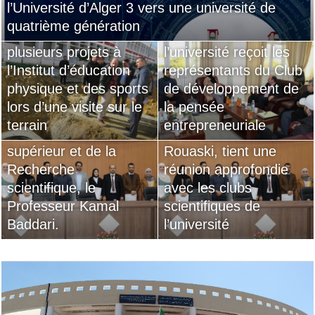
l’Université d’Alger 3 vers une université de
Le directeur de
Les clubs scientifiques
quatrième génération
l’université inspecte
Le directeur de
de l’Université d’Alger
plusieurs projets à
l’université reçoit les
3 saluent vivement la
l’Institut d’éducation
représentants du Club
stratégie réformatrice
physique et des sports
de développement de
globale de Son
Le directeur de
lors d’une visite sur le
la pensée
Excellence le Ministre
l’université, le
terrain
entrepreneuriale
de l’Enseignement
professeur Khaled
supérieur et de la
Rouaski, tient une
Recherche
réunion approfondie
scientifique, le
avec les clubs
Professeur Kamal
scientifiques de
Baddari.
l’université