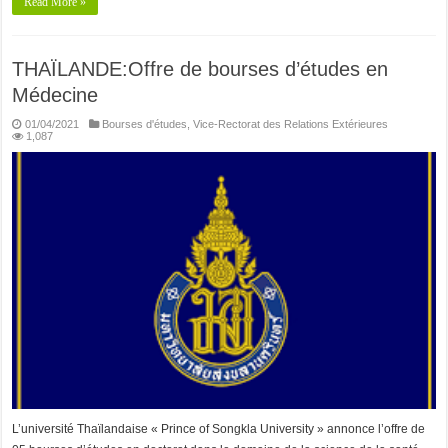
Read More »
THAÏLANDE:Offre de bourses d’études en
Médecine
01/04/2021
Bourses d'études
,
Vice-Rectorat des Relations Extérieures
1,087
L’université Thaïlandaise « Prince of Songkla University » annonce l’offre de