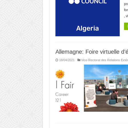
pr
fo
, v
Allemagne: Foire virtuelle d’
18/04/2021
Vice-Rectorat des Relations Exté