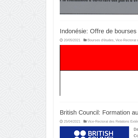
Indonésie: Offre de bourses
20/05/2021
Bourses d'études
,
Vice-Rectorat 
British Council: Formation au
25/04/2021
Vice-Rectorat des Relations Exté
Da
Co