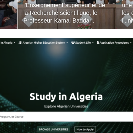
e
l’Enseignement supérieur et de
une
e
la Recherche scientifique, le
les 
Professeur Kamal Baddari.
l’un