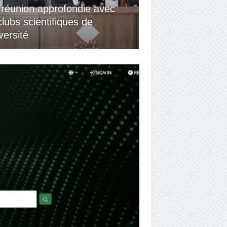
 réunion approfondie avec
clubs scientifiques de
iversité