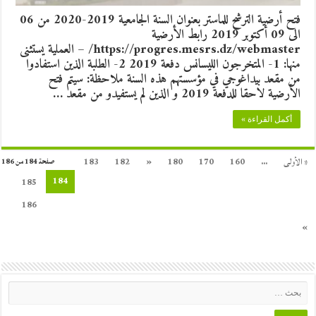
فتح أرضية الترشح للماستر بعنوان السنة الجامعية 2019-2020 من 06
الى 09 أكتوبر 2019 رابط الأرضية
https://progres.mesrs.dz/webmaster/ – العملية يستثنى
منها: 1- المتخرجون الليسانس دفعة 2019 2- الطلبة الذين استفادوا
من مقعد بيداغوجي في مؤسستهم هذه السنة ملاحظة: سيتم فتح
الأرضية لاحقا للدفعة 2019 و الذين لم يستفيدو من مقعد …
أكمل القراءة »
« الأولى
...
160
170
180
«
182
183
صفحة 184 من 186
184
185
186
»