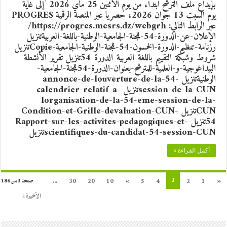
بإيداع ملف الترشح ابتداء من يوم الاثنين 25 ماي 2026 إلى غاية
يوم السبت 13 جوان 2026، حصريا عبر المنصة الرقمية PROGRES
عبر الرابط التالي: https://progres.mesrs.dz/webgrh/
الإعلان-عن-الدورة-54-للجنة-الجامعية-الوطنية-باللغة-العربيةتنزيل
رزنامة-تنظيم-الدورة-الخمسون-54-للجنة-الوطنية-الجامعية-Copieتنزيل
شروط-وشبكة-التقييم-باللغة-العربية-الدورة-54تنزيل تقرير-الأنشطة-
البيداغوجية-و-العلمية-للمترشح-بعنوان-الدورة-54للجنة-الجامعية-
الوطنيةتنزيل annonce-de-louverture-de-la-54-
session-de-la-CUNتنزيل calendrier-relatif-a-
lorganisation-de-la-54-eme-session-de-la-
CUNتنزيل Condition-et-Grille-devaluation-CUN-
54تنزيل Rapport-sur-les-activites-pedagogiques-et-
scientifiques-du-candidat-54-session-CUNتنزيل
أكمل القراءة »
3
...
30
20
10
»
5
4
2
1
«
صفحة 3 من 186
الأخيرة »