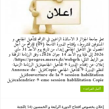
تعلم جامعة الجزائر 3 الاساتذة الراغبين في الترشح للتأهيل الجامعي و
المستوفين للشروط، بإفتتاح الدورة التاسعة (09) للترشح من أجل
الحصول على التأهيل الجامعي إبتداء من تاريخ يوم الأحد 31 ماي
2026 إلى غاية يوم الأحد 14 جوان 2026، وفق الرزنامة المرفقة و
عبر الرابط التالي: https://progres.mesrs.dz/webgrh/
إعلان-عن-إفتتاح-الدّورة-9-للتأهيل-الجامعيتنزيل الرزنامة-الزمنية-
لتنظيم-الدورة-9-للتأهيل-الجامعي-Copieتنزيل Annonce-de-
louverture-de-la-9-session-habilitationتنزيل
calendrier-9-eme-session-hablilitation-Copieتنزيل
أكمل القراءة »
إعلان بخصوص افتتاح الدورة الرابعة و الخمسين (54 )للجنة