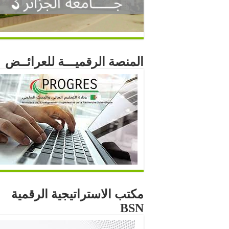
المنصة الرقميـــة للعرائــض
مكتب الاستراتيجية الرقمية
BSN